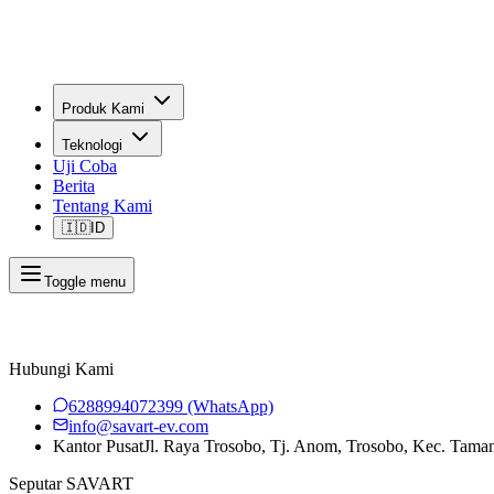
Produk Kami
Teknologi
Uji Coba
Berita
Tentang Kami
🇮🇩
ID
Toggle menu
Hubungi Kami
6288994072399
(WhatsApp)
info@savart-ev.com
Kantor Pusat
Jl. Raya Trosobo, Tj. Anom, Trosobo, Kec. Tama
Seputar SAVART