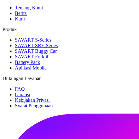
Tentang Kami
Berita
Karir
Produk
SAVART S-Series
SAVART SRE-Series
SAVART Buggy Car
SAVART Forklift
Battery Pack
Aplikasi Mobile
Dukungan Layanan
FAQ
Garansi
Kebijakan Privasi
Syarat Penggunaan