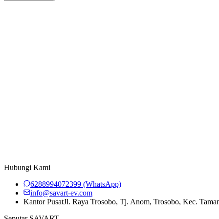
an Sekarang
ART S-SERIES
 Ride
ART S-SERIES
Hubungi Kami
6288994072399
(WhatsApp)
info@savart-ev.com
Kantor Pusat
Jl. Raya Trosobo, Tj. Anom, Trosobo, Kec. Tama
Seputar SAVART