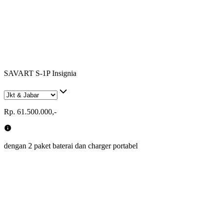
SAVART S-1P Insignia
Rp. 61.500.000,-
dengan 2 paket baterai dan charger portabel
km/h
patan Tertinggi