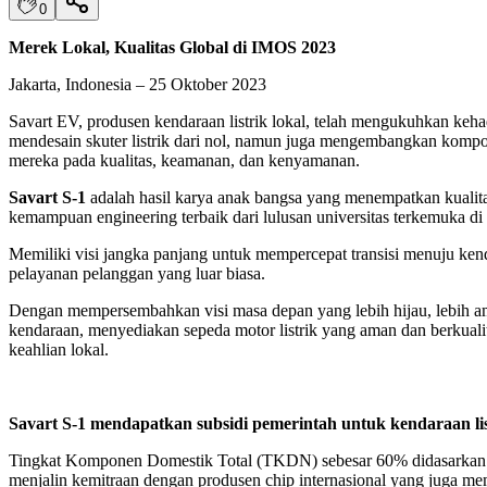
0
Merek Lokal, Kualitas Global di IMOS 2023
Jakarta, Indonesia – 25 Oktober 2023
Savart EV, produsen kendaraan listrik lokal, telah mengukuhkan ke
mendesain skuter listrik dari nol, namun juga mengembangkan komp
mereka pada kualitas, keamanan, dan kenyamanan.
Savart S-1
adalah hasil karya anak bangsa yang menempatkan kualit
kemampuan engineering terbaik dari lulusan universitas terkemuka d
Memiliki visi jangka panjang untuk mempercepat transisi menuju kenda
pelayanan pelanggan yang luar biasa.
Dengan mempersembahkan visi masa depan yang lebih hijau, lebih aman
kendaraan, menyediakan sepeda motor listrik yang aman dan berkualit
keahlian lokal.
Savart S-1 mendapatkan subsidi pemerintah untuk kendaraan lis
Tingkat Komponen Domestik Total (TKDN) sebesar 60% didasarkan pa
menjalin kemitraan dengan produsen chip internasional yang juga me