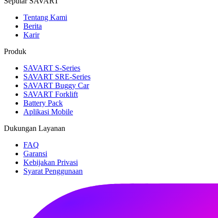
Seputar SAVART
Tentang Kami
Berita
Karir
Produk
SAVART S-Series
SAVART SRE-Series
SAVART Buggy Car
SAVART Forklift
Battery Pack
Aplikasi Mobile
Dukungan Layanan
FAQ
Garansi
Kebijakan Privasi
Syarat Penggunaan