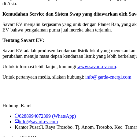
di Asia.
Kemudahan Service dan Sistem Swap yang ditawarkan oleh Sava
Savart EV menjalin kerjasama yang unik dengan Planet Ban, yang ak
EV bahwa pengalaman purna jual mereka akan terjamin.
Tentang Savart EV:
Savart EV adalah produsen kendaraan listrik lokal yang menekanka
perubahan menuju masa depan kendaraan listrik yang lebih berkelanju
Untuk informasi lebih lanjut, kunjungi
www.savart-ev.com
.
Untuk pertanyaan media, silakan hubungi:
info@garda-energi.com
Hubungi Kami
6288994072399
(WhatsApp)
info@savart-ev.com
Kantor Pusat
Jl. Raya Trosobo, Tj. Anom, Trosobo, Kec. Tama