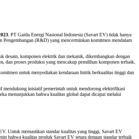
2023
. PT Garda Energi Nasional Indonesia (Savart EV) tidak hanya
iset dan Pengembangan (R&D) yang mencerminkan komitmen mendalam
asuk desain, komponen elektrik dan mekanik, dikembangkan dengan
lam, dan proses produksi yang mencakup pemilihan komponen terbaik.
rkomitmen untuk menyediakan kendaraan listrik berkualitas tinggi dan
if mendukung inisiatif pemerintah untuk mendorong elektrifikasi
reka menunjukkan bahwa kualitas global dapat dicapai melalui
. Untuk memastikan standar kualitas yang tinggi, Savart EV
in bahwa kualitas produk Savart EV setara dengan standar terbaik