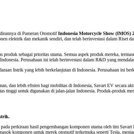
hadirannya di Pameran Otomotif
Indonesia Motorcycle Show (IMOS) 
onen elektrik dan mekanik sendiri, dan telah berinvestasi dalam R
as produk sebagai prioritas utama. Semua aspek produk mereka, term
i Indonesia. Perusahaan ini telah berinvestasi dalam R&D yang menda
raan listrik yang lebih berkelanjutan di Indonesia. Perusahaan ini be
, dan lebih efisien bagi mobilitas di Indonesia, Savart EV secara akt
as tinggi untuk digunakan di jalan-jalan Indonesia. Produk-produk me
trik.
da perkiraan hasil pengembangan komponen utama oleh tim Savart EV
masok komponen untuk merek otomotif terkemuka seperti Tesla, menjam