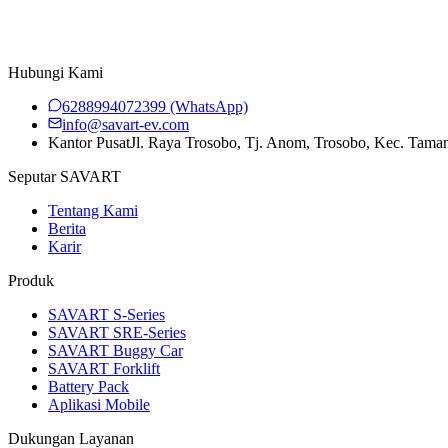
Hubungi Kami
6288994072399
(WhatsApp)
info@savart-ev.com
Kantor Pusat
Jl. Raya Trosobo, Tj. Anom, Trosobo, Kec. Tama
Seputar SAVART
Tentang Kami
Berita
Karir
Produk
SAVART S-Series
SAVART SRE-Series
SAVART Buggy Car
SAVART Forklift
Battery Pack
Aplikasi Mobile
Dukungan Layanan