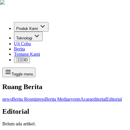
Produk Kami
Teknologi
Uji Coba
Berita
Tentang Kami
🇮🇩
ID
Toggle menu
Ruang Berita
news
Berita Resmi
press
Berita Media
events
Acara
editorial
Editorial
Editorial
Belum ada artikel.