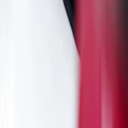
SAVART Buggy Car
SAVART Forklift
Battery Pack
Aplikasi Mobile
Dukungan Layanan
FAQ
Garansi
Kebijakan Privasi
Syarat Penggunaan